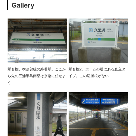
Gallery
駅名標。横須賀線の終着駅。ここか
駅名標2。ホームの端にある直立タ
ら先の三浦半島南部は京急に任せよ
イプ。この辺屋根がない
う