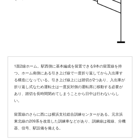
1面2線ホーム。駅西側に基本編成を留置できる9本の留置線を持
つ。ホーム南側にある引き上げ線で一度折り返してから入出庫す
る構造になっている。引き上げ線上には踏切が2つあり、入出庫が
折り返し式なため運転士は一度反対側の運転席に移動する必要が
あり、踏切を長時間閉めてしまうことから日中は行わないらし
い。
留置線のさらに西には横浜支社総合訓練センターがある。元京浜
東北線の209系を改造した訓練車などがあり、訓練線は複線、分機
器、信号、駅設備を備える。