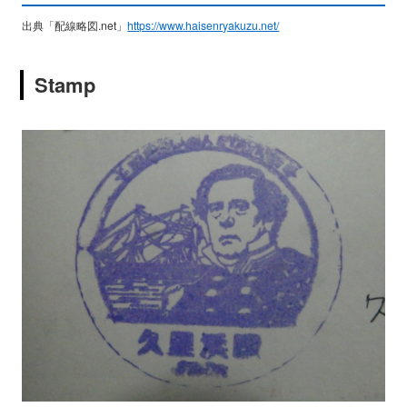
出典「配線略図.net」
https://www.haisenryakuzu.net/
Stamp