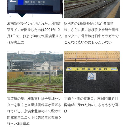
湘南新宿ラインが消された。湘南新
駅構内の2番線外側に広がる電留
宿ラインが開業したのは2001年12
線、さらに奥には横浜支社総合訓練
月1日で、およそ3年で久里浜乗り入
センター。電留線は日中ガラガラで
れが廃止に
こんなに広いのにもったいない
電留線の奥、横浜支社総合訓練セン
11両と4両の乗車口。末端区間で11
ターを覗くと久里浜訓練車が留置さ
両編成に乗れた時の、ささやかな喜
れている。京浜東北線の209系の中
び
間電動車ユニットに先頭車化改造を
行った2両編成