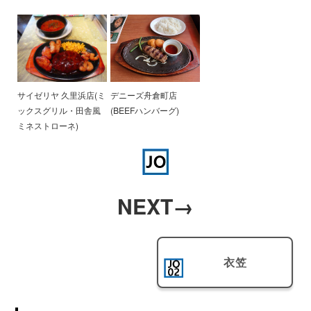
サイゼリヤ 久里浜店(ミ
デニーズ舟倉町店
ックスグリル・田舎風
(BEEFハンバーグ)
ミネストローネ)
NEXT→
衣笠