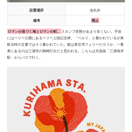
設置場所
改札外
備考
廃止
ロマンが息づく海とロマンの町。
スタンプ状態があまり良くない。手前
にはペリー公園にあるペリー上陸記念碑。「ペルリ」と書かれているが来
航当時の文書ではそう書かれていた。船は東京湾フェリーだろうか。一番
奥にあるのは三浦市の剱崎灯台だと思われる。こちらは京急線「三浦海岸
駅」からバスで行く。