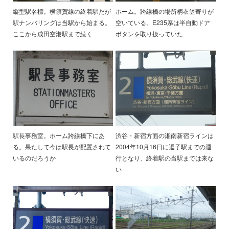
縦型駅名標。横須賀線の終着駅だが
ホーム。跨線橋の場所柄衣笠寄りが
駅ナンバリングは当駅から始まる。
空いている。E235系は半自動ドア
ここから成田空港駅まで続く
ボタンを取り扱っていた
駅長事務室。ホーム跨線橋下にあ
渋谷・新宿方面の湘南新宿ラインは
る。果たして今は駅長が配置されて
2004年10月16日に逗子駅までの運
いるのだろうか
行となり、終着駅の当駅までは来な
い