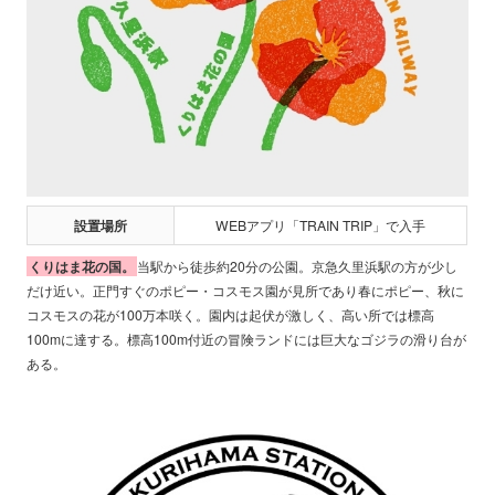
設置場所
WEBアプリ「TRAIN TRIP」で入手
くりはま花の国。
当駅から徒歩約20分の公園。京急久里浜駅の方が少し
だけ近い。正門すぐのポピー・コスモス園が見所であり春にポピー、秋に
コスモスの花が100万本咲く。園内は起伏が激しく、高い所では標高
100mに達する。標高100m付近の冒険ランドには巨大なゴジラの滑り台が
ある。