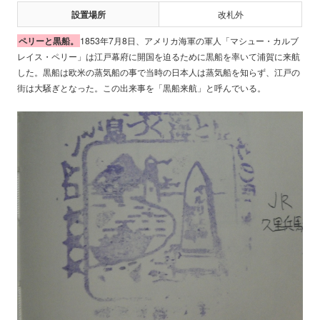
設置場所
改札外
ペリーと黒船。
1853年7月8日、アメリカ海軍の軍人「マシュー・カルブ
レイス・ペリー」は江戸幕府に開国を迫るために黒船を率いて浦賀に来航
した。黒船は欧米の蒸気船の事で当時の日本人は蒸気船を知らず、江戸の
街は大騒ぎとなった。この出来事を「黒船来航」と呼んでいる。