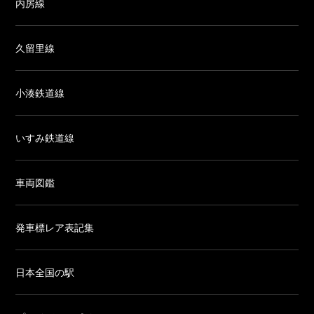
内房線
久留里線
小湊鉄道線
いすみ鉄道線
車両図鑑
発車標レア表記集
日本全国の駅