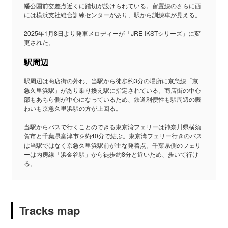
幡公園前交差点近くに踏切が設けられている。留置線のさらに西
には横浜支社総合訓練センターがあり、駅から訓練車が見える。
2025年1月8日より発車メロディーが「JRE-IKSTシリーズ」に変
更された。
駅周辺
駅周辺は商店街の外れ、当駅から徒歩約3分の場所に京急線「京
急久里浜駅」があり乗り換え駅に指定されている。商店街の中心
部もあちら側が中心になっているため、鉄道利便性も駅周辺の賑
わいも京急久里浜駅の方が上回る。
当駅からバスで行くことのできる東京湾フェリーは神奈川県横須
賀市と千葉県富津市を約40分で結ぶ。東京湾フェリー行きのバス
は当駅ではなく京急久里浜駅前が主な発着点。千葉県側のフェリ
ーは内房線「浜金谷駅」から徒歩約8分と近いため、歩いて行け
る。
Tracks map