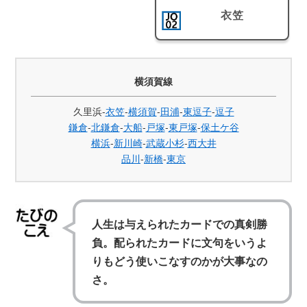
衣笠
横須賀線
久里浜-
衣笠
-
横須賀
-
田浦
-
東逗子
-
逗子
鎌倉
-
北鎌倉
-
大船
-
戸塚
-
東戸塚
-
保土ケ谷
横浜
-
新川崎
-
武蔵小杉
-
西大井
品川
-
新橋
-
東京
人生は与えられたカードでの真剣勝
負。配られたカードに文句をいうよ
りもどう使いこなすのかが大事なの
さ。