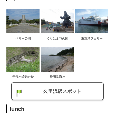
ペリー公園
くりはま花の国
東京湾フェリー
千代ヶ崎砲台跡
燈明堂海岸
久里浜駅スポット
lunch