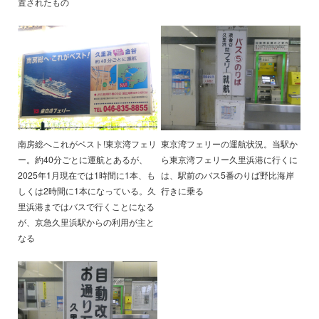
置されたもの
南房総へこれがベスト!東京湾フェリ
東京湾フェリーの運航状況。当駅か
ー。約40分ごとに運航とあるが、
ら東京湾フェリー久里浜港に行くに
2025年1月現在では1時間に1本、も
は、駅前のバス5番のりば野比海岸
しくは2時間に1本になっている。久
行きに乗る
里浜港まではバスで行くことになる
が、京急久里浜駅からの利用が主と
なる