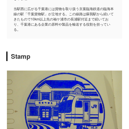
当駅西に広がる千葉港には貨物を取り扱う京葉臨海鉄道の臨海本
線の駅「千葉貨物駅」が立地する。この線路は蘇我駅から続いて
きたもので10km以上先の袖ケ浦市の長浦駅付近まで続いてお
り、千葉港にある企業の原料や製品を輸送する役割を担ってい
る。
Stamp