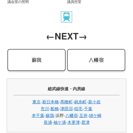
議会室の照明
議員控室
←NEXT→
蘇我
八幡宿
総武線快速・内房線
東京
-
新日本橋
-
馬喰町
-
錦糸町
-
新小岩
市川
-
船橋
-
津田沼
-
稲毛
-
千葉
本千葉
-
蘇我
-浜野-
八幡宿
-
五井
-
姉ケ崎
長浦
-
袖ケ浦
-
木更津
-
君津