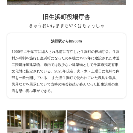
旧生浜町役場庁舎
きゅうおいはままちやくばちょうしゃ
浜野駅から約950m
1955年に千葉市に編入される前に存在した生浜町の役場庁舎。生浜
村が町制を施行し生浜町になったのを機に1932年に建設された木造
二階建洋風建築物。市内では数少ない建築物として千葉市指定有形
文化財に指定されている。2025年現在、火・木・土曜日に無料で内
部を一般公開している。 また旧生浜町で使われていた農具や漁具、
民具などを展示していて当時の海苔養殖が盛んだった旧生浜町の生
活を思い偲ぶ事ができる。