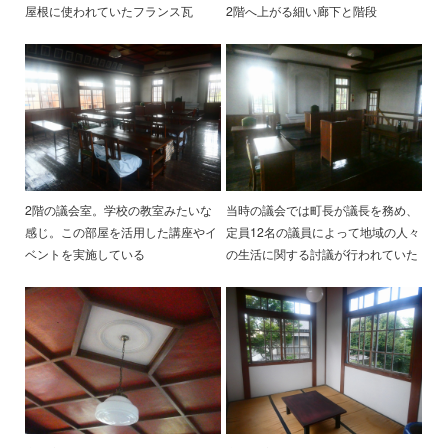
屋根に使われていたフランス瓦
2階へ上がる細い廊下と階段
2階の議会室。学校の教室みたいな
当時の議会では町長が議長を務め、
感じ。この部屋を活用した講座やイ
定員12名の議員によって地域の人々
ベントを実施している
の生活に関する討議が行われていた