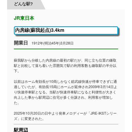
どんな駅?
JR東日本
内房線(蘇我起点)3.4km
開業日
1912年(明治45年)3月28日
蘇我駅から分岐した内房線の最初の駅だが、同じ立ち位置の鎌取
駅と比較して落ち着いた雰囲気で駅の利用客数も鎌取駅の半分以
下。
以前はホーム有効長が10両しかなく総武線快速が停車できずに通
過していたが、有効長15両にホームが延伸され2009年3月14日よ
り快速停車駅となる。当駅が快速停車駅になると利便性が大きく
向上した事から駅周辺に住宅が多く分譲され、利用客が増加し
た。
2025年10月20日の日中より発車メロディーが「JRE-IKSTシリー
ズ」に変更された。
駅周辺