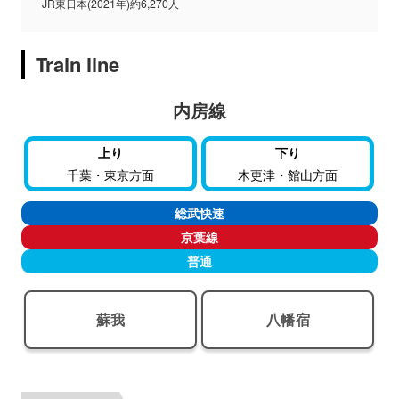
JR東日本(2021年)約6,270人
Train line
内房線
上り
下り
千葉・東京方面
木更津・館山方面
総武快速
京葉線
普通
蘇我
八幡宿