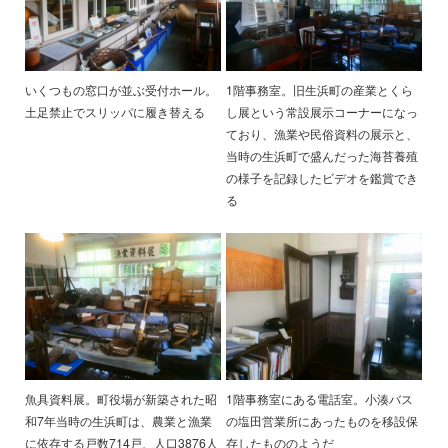
いくつもの窓口が並ぶ受付ホール。
1階事務室。旧生浜町の産業とくら
土足禁止でスリッパに履き替える
し展という常設展示コーナーになっ
ており、漁業や民俗資料の展示と、
当時の生浜町で盛んだった海苔養殖
の様子を記録したビデオを鑑賞でき
る
魚具資料展。町役場が新築された昭
1階事務室にある電話室。小湊バス
和7年当時の生浜町は、農業と漁業
の塩田営業所にあったものを移設保
に依存する戸数714戸、人口3876人
存したもののようだ