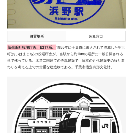
設置場所
改札窓口
旧生浜町役場庁舎、E217系。
1955年に千葉市に編入されて消滅した生浜
町(おいはままち)の役場庁舎が、当駅から約1kmの場所に一般公開される
形で残っている。木造二階建ての洋風建築で、日本の近代建築史の移り変
わりを考える上での貴重な建造物である。千葉市指定有形文化財。