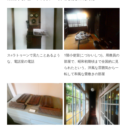
ス○ラトゥーンで見たことあるよう
1階小使室(こづかいしつ)。用務員の
な、電話室の電話
部屋で、昭和初期頃まで全国的に見
られたという。洋風な雰囲気から一
転して和風な畳敷きの部屋