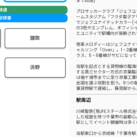
まで回送)
快速
プロサッカークラブ「ジェフユ
ームスタジアム「フクダ電子ア
駅停車
でジェフユナイテッドカラー(
の3色やエンブレム、オフィシ
とユニティで駅構内が装飾され
鎌取
発車メロディーはジェフユナイ
ャルソング「Over」。1・2番
ラス、5・6番線がサビになっ
当駅を起点とする貨物線の臨海
浜野
する第三セクター方式の京葉臨
は袖ケ浦市までに至り京葉工業
全国を運ぶ役割を担う。9つの
葉貨物駅で連結し、蘇我駅から
駅周辺
川崎製鉄(現JFEスチール株式
した経歴を持つ千葉市の副都心
駅としてイベント開催時は多く
当駅東口から京成線「千葉寺駅