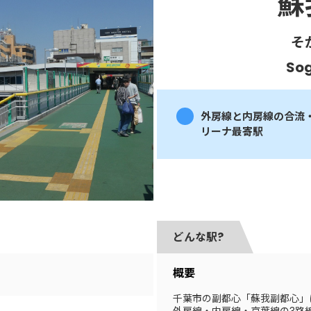
蘇
そ
So
外房線と内房線の合流
リーナ最寄駅
どんな駅?
概要
千葉市の副都心「蘇我副都心」