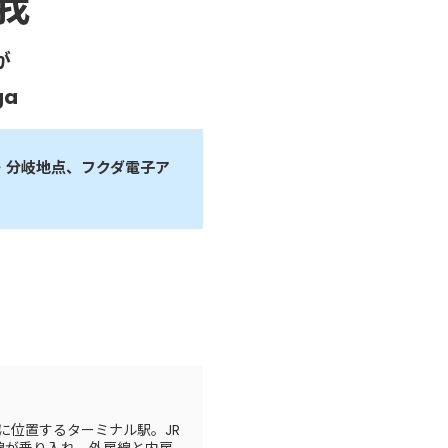
我
が
ga
・分岐地点、フクダ電子ア
に位置するターミナル駅。JR