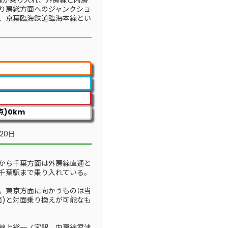
線が乗り入れ、外房線と内房
り房総方面へのジャンクショ
区、京葉臨海鉄道臨海本線とい
)0km
20日
から千葉方面は外房線直通と
千葉駅まで乗り入れている。
。東京方面に向かうものは当
面)と対面乗り換えが可能なも
線上総一ノ宮駅、内房線君津