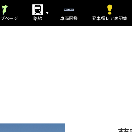
ップページ
路線
車両図鑑
発車標レア表記集