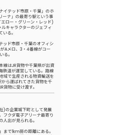
ナイテッド市原・千葉」のホ
リーナ」の最寄り駅という事
イエロー・グリーン・レッド)
ャルキャラクターのジェフィ
ている。
テッド市原・千葉のオフィシ
線がAメロ、3・4番線がコー
ている。
本線はJR貨物や千葉県が出資
海鉄道が運営している。路線
地域で生産される物資輸送を
駅から運ばれてきた貨物を千
JR貨物に受け渡す。
会社)の企業城下町として発展
。フクダ電子アリーナ最寄り
の人出が見られる。
」まで1km弱の距離にある。