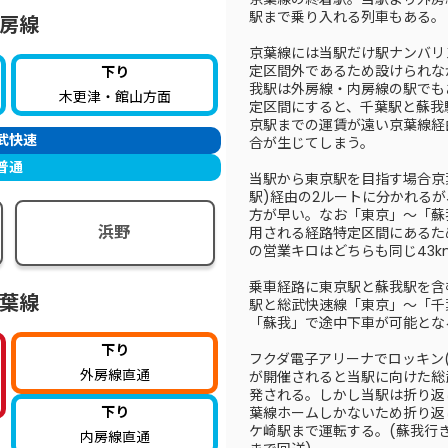
駅まで乗り入れる列車もある。
房線
京葉線には当駅だけ駅ナンバリ
定区間外であるため設けられな
下り
我駅は外房線・内房線の駅でも
木更津・館山方面
定区間にすると、千葉駅と蘇我
京駅までの運賃が遠い京葉線経
武快速
合が生じてしまう。
普通
当駅から東京駅を目指す場合京
駅)経由の2ルートに分かれるが
方が早い。なお「東京」～「蘇
浜野
用される経路特定区間にあるた
の営業キロはどちらも同じ43
乗車経路に東京駅と蘇我駅を含
葉線
駅と総武快速線「東京」～「千
「蘇我」で途中下車が可能とな
下り
フクダ電子アリーナでロッキン(ROCK 
外房線直通
が開催されると当駅に向けた総
発される。しかし当駅は折り返
下り
葉線ホームしかないため折り返
ケ崎駅まで運転する。(蘇我行
内房線直通