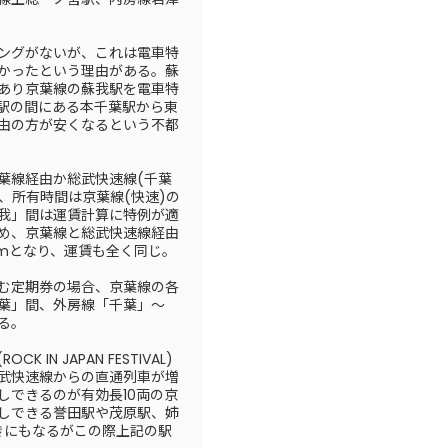
ングがないが、これは電車特
かったという理由がある。蘇
あり京葉線の蘇我駅を電車特
駅の間にある本千葉駅から東
由の方が安くなるという不都
葉線経由か総武快速線(千葉
、所有時間は京葉線(快速)の
我」間は運賃計算に特例が適
め、京葉線と総武快速線経由
kmとなり、運賃も全く同じ。
む定期券の場合、京葉線の各
葉」間、外房線「千葉」～
る。
IN JAPAN FESTIVAL)
武快速線からの直通列車が増
しできるのが有効長10両の京
しできる誉田駅や茂原駅、姉
きにもなるがこの際上記の駅