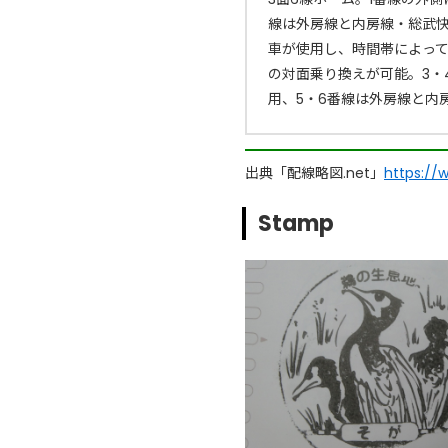
線は外房線と内房線・総武
車が使用し、時間帯によっ
の対面乗り換えが可能。3・
用、5・6番線は外房線と内
出典「配線略図.net」
https://
Stamp