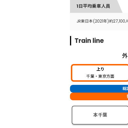
1日平均乗車人員
JR東日本(2021年)約27,100
Train line
外
上り
千葉・東京方面
総
本千葉