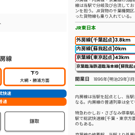
外房線・内房線・京葉線の3路
線は当駅で分岐及び合流してお
ンを担う。JR貨物の千葉機関
った貨物線も乗り入れている。
人
JR東日本
外房線(千葉起点)3.8km
内房線(蘇我起点)0km
京葉線(東京起点)43km
房線
京葉臨海鉄道臨海本線(蘇我起点
下り
開業日
1896年(明治29年)1月
大網・勝浦方面
武快速
内房線は当駅を起点とし、当駅
普通
なる。内房線の普通列車は全て
特急わかしお・さざなみ停車駅
駅で総武快速線(千葉・東京方
鎌取
のもある。
京葉線の終着駅。当駅より外房