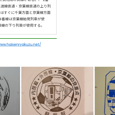
快速線直通・京葉線直通の上り列
てはすぐに千葉方面と京葉線方面
4番線は京葉線始発列車が使
房線の下り列車が使用する。
www.haisenryakuzu.net/