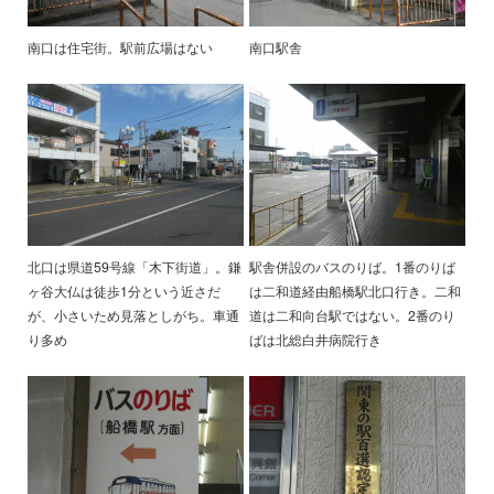
南口は住宅街。駅前広場はない
南口駅舎
北口は県道59号線「木下街道」。鎌
駅舎併設のバスのりば。1番のりば
ヶ谷大仏は徒歩1分という近さだ
は二和道経由船橋駅北口行き。二和
が、小さいため見落としがち。車通
道は二和向台駅ではない。2番のり
り多め
ばは北総白井病院行き