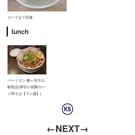
スープまで完食
lunch
バーミヤン 鎌ヶ谷大仏
駅前店(厚切り焼豚のバ
ミ郎そば【マシ盛】)
←NEXT→