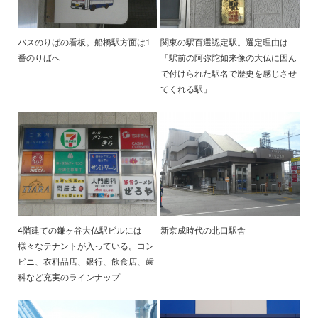
バスのりばの看板。船橋駅方面は1
関東の駅百選認定駅。選定理由は
番のりばへ
「駅前の阿弥陀如来像の大仏に因ん
で付けられた駅名で歴史を感じさせ
てくれる駅」
4階建ての鎌ヶ谷大仏駅ビルには
新京成時代の北口駅舎
様々なテナントが入っている。コン
ビニ、衣料品店、銀行、飲食店、歯
科など充実のラインナップ