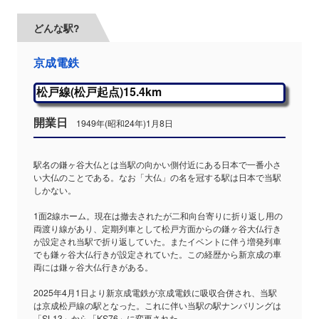
どんな駅?
京成電鉄
松戸線(松戸起点)15.4km
開業日
1949年(昭和24年)1月8日
駅名の鎌ヶ谷大仏とは当駅の向かい側付近にある日本で一番小さ
い大仏のことである。なお「大仏」の名を冠する駅は日本で当駅
しかない。
1面2線ホーム。現在は撤去されたが二和向台寄りに折り返し用の
両渡り線があり、定期列車として松戸方面からの鎌ヶ谷大仏行き
が設定され当駅で折り返していた。またイベントに伴う増発列車
でも鎌ヶ谷大仏行きが設定されていた。この経歴から新京成の車
両には鎌ヶ谷大仏行きがある。
2025年4月1日より新京成電鉄が京成電鉄に吸収合併され、当駅
は京成松戸線の駅となった。これに伴い当駅の駅ナンバリングは
「SL13」から「KS76」に変更された。