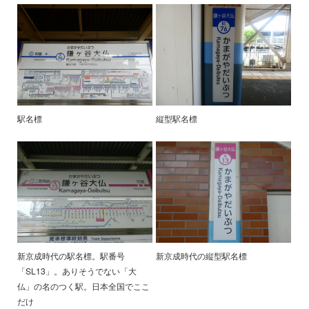
駅名標
縦型駅名標
新京成時代の駅名標。駅番号
新京成時代の縦型駅名標
「SL13」。ありそうでない「大
仏」の名のつく駅。日本全国でここ
だけ