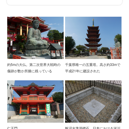
約5mの大仏。第二次世界大戦時の
千葉県唯一の五重塔。高さ約33mで
傷跡が数か所膝に残っている
平成21年に建設された
仁王門
飯沼水準源標石。日本における河川