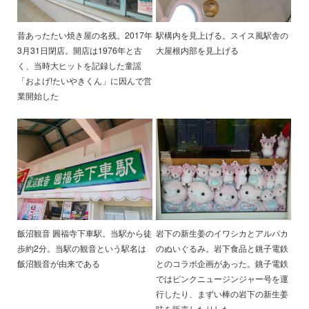
昔あったたい焼き屋の名残。2017年
駅構内を見上げる。スイス風駅舎の
3月31日閉店。開店は1976年と古
大屋根内部を見上げる
く、当時大ヒットを記録した童謡
「およげ!たいやきくん」に因んで営
業開始した
飯沼観音 圓福寺下車駅。当駅から徒
岩下の新生姜のイワシカとアルパカ
歩約2分。当駅の観音という駅名は
のぬいぐるみ。岩下食品と銚子電鉄
飯沼観音が由来である
とのコラボ企画があった。銚子電鉄
ではピンクニュージンジャー号を運
行したり、まずい棒の岩下の新生姜
味を販売したりした