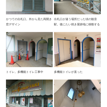
かつての出札口。外から見た両開き
出札口が違う場所だった頃の観音
窓デザイン
駅。後にたい焼き屋跡地に移動する
トイレ。多機能トイレ工事中
多機能トイレが直った