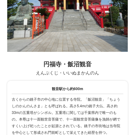
円福寺・飯沼観音
えんぷくじ・いいぬまかんのん
観音駅から約600m
古くからの銚子市の中心地に位置する寺院。「飯沼観音」「ちょう
しのかんのんさま」とも呼ばれる。高さ5.4mの銚子大仏、高さ約
33mの五重塔がシンボル。五重塔に関しては千葉県内で唯一のも
の。本尊は十一面観世音菩薩で、十一面観世音菩薩像を漁師が網で
すくい上げ祀ったことが起源とされている。銚子の市街地は当寺院
を中心として形成され門前町として栄えてきた経歴を持つ。