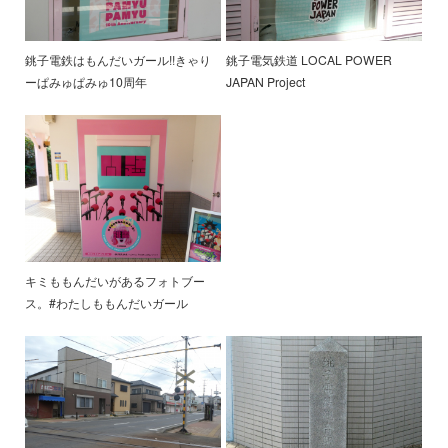
銚子電鉄はもんだいガール!!きゃり
銚子電気鉄道 LOCAL POWER
ーぱみゅぱみゅ10周年
JAPAN Project
キミももんだいがあるフォトブー
ス。#わたしももんだいガール