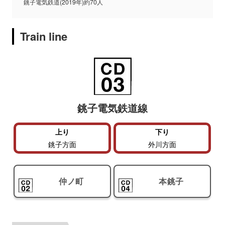
銚子電気鉄道(2019年)約70人
Train line
銚子電気鉄道線
上り
下り
銚子方面
外川方面
仲ノ町
本銚子