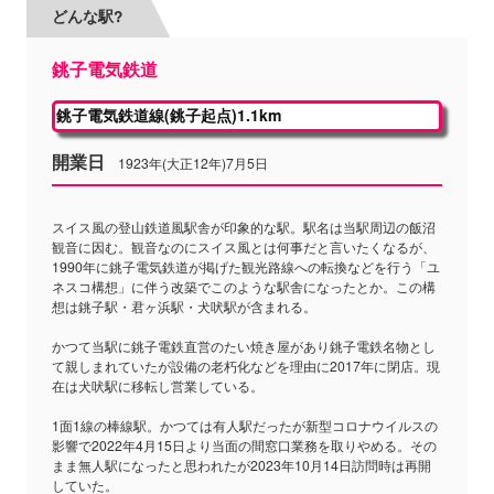
どんな駅?
銚子電気鉄道
銚子電気鉄道線(銚子起点)1.1km
開業日
1923年(大正12年)7月5日
スイス風の登山鉄道風駅舎が印象的な駅。駅名は当駅周辺の飯沼
観音に因む。観音なのにスイス風とは何事だと言いたくなるが、
1990年に銚子電気鉄道が掲げた観光路線への転換などを行う「ユ
ネスコ構想」に伴う改築でこのような駅舎になったとか。この構
想は銚子駅・君ヶ浜駅・犬吠駅が含まれる。
かつて当駅に銚子電鉄直営のたい焼き屋があり銚子電鉄名物とし
て親しまれていたが設備の老朽化などを理由に2017年に閉店。現
在は犬吠駅に移転し営業している。
1面1線の棒線駅。かつては有人駅だったが新型コロナウイルスの
影響で2022年4月15日より当面の間窓口業務を取りやめる。その
まま無人駅になったと思われたが2023年10月14日訪問時は再開
していた。