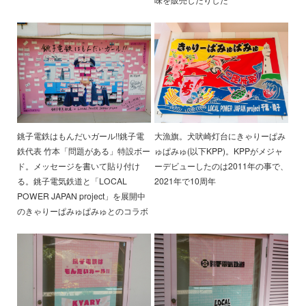
銚子電鉄はもんだいガール!!銚子電
大漁旗。犬吠崎灯台にきゃりーぱみ
鉄代表 竹本「問題がある」特設ボー
ゅぱみゅ(以下KPP)。KPPがメジャ
ド。メッセージを書いて貼り付け
ーデビューしたのは2011年の事で、
る。銚子電気鉄道と「LOCAL
2021年で10周年
POWER JAPAN project」を展開中
のきゃりーぱみゅぱみゅとのコラボ