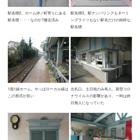
駅名標2。ホーム仲ノ町寄りにある
駅名標3。駅ナンバリングもネーミ
駅名標・・・なのか?撤去済み
ングライツもない駅名だけの純粋な
駅名標
1面1線ホーム。やっぱローカル線は
出札口。土日祝のみ有人。新型コロ
この形式が良い
ナウイルスの影響があり、一時は終
日無人になっていた