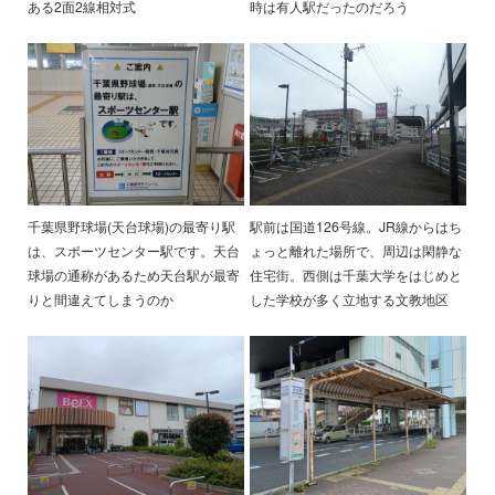
ある2面2線相対式
時は有人駅だったのだろう
千葉県野球場(天台球場)の最寄り駅
駅前は国道126号線。JR線からはち
は、スポーツセンター駅です。天台
ょっと離れた場所で、周辺は閑静な
球場の通称があるため天台駅が最寄
住宅街。西側は千葉大学をはじめと
りと間違えてしまうのか
した学校が多く立地する文教地区