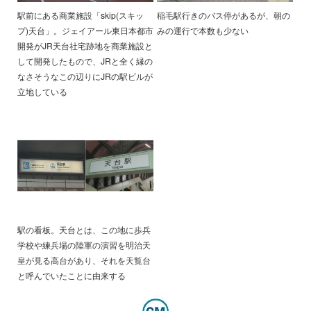
駅前にある商業施設「skip(スキッ
稲毛駅行きのバス停があるが、朝の
プ)天台」。ジェイアール東日本都市
みの運行で本数も少ない
開発がJR天台社宅跡地を商業施設と
して開発したもので、JRと全く縁の
なさそうなこの辺りにJRの駅ビルが
立地している
駅の看板。天台とは、この地に歩兵
学校や練兵場の陸軍の演習を明治天
皇が見る高台があり、それを天覧台
と呼んでいたことに由来する