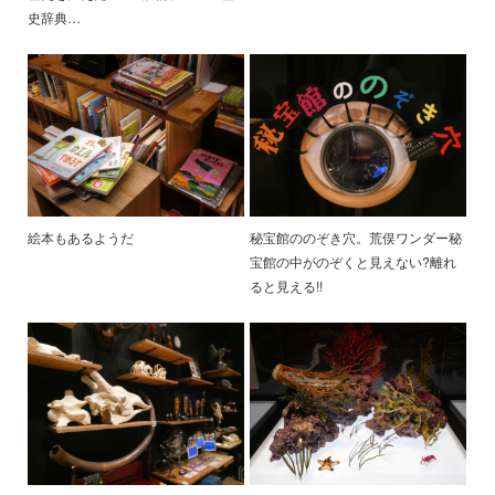
史辞典…
絵本もあるようだ
秘宝館ののぞき穴。荒俣ワンダー秘
宝館の中がのぞくと見えない?離れ
ると見える!!