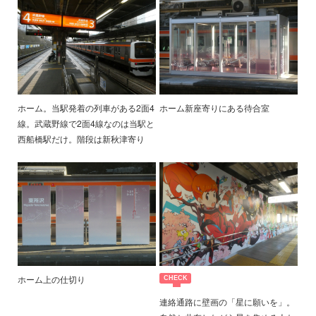
ホーム。当駅発着の列車がある2面4
ホーム新座寄りにある待合室
線。武蔵野線で2面4線なのは当駅と
西船橋駅だけ。階段は新秋津寄り
ホーム上の仕切り
連絡通路に壁画の「星に願いを」。