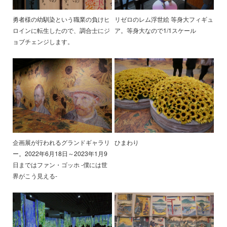
勇者様の幼馴染という職業の負けヒ
リゼロのレム浮世絵 等身大フィギュ
ロインに転生したので、調合士にジ
ア。等身大なので1/1スケール
ョブチェンジします。
企画展が行われるグランドギャラリ
ひまわり
ー。2022年6月18日～2023年1月9
日まではファン・ゴッホ -僕には世
界がこう見える-