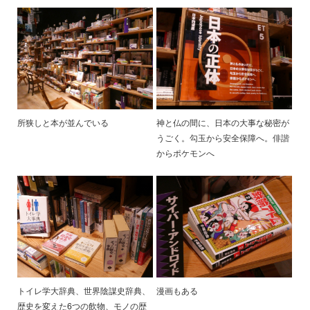
所狭しと本が並んでいる
神と仏の間に、日本の大事な秘密が
うごく。勾玉から安全保障へ。俳諧
からポケモンへ
トイレ学大辞典、世界陰謀史辞典、
漫画もある
歴史を変えた6つの飲物、モノの歴