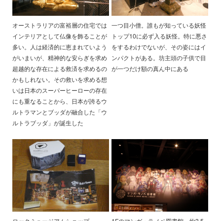
オーストラリアの富裕層の住宅では
一つ目小僧。誰もが知っている妖怪
インテリアとして仏像を飾ることが
トップ10に必ず入る妖怪。特に悪さ
多い。人は経済的に恵まれていよう
をするわけでないが、その姿にはイ
がいまいが、精神的な安らぎを求め
ンパクトがある。坊主頭の子供で目
超越的な存在による救済を求めるの
が一つだけ額の真ん中にある
かもしれない。その救いを求める想
いは日本のスーパーヒーローの存在
にも重なることから、日本が誇るウ
ルトラマンとブッダが融合した「ウ
ルトラブッダ」が誕生した
ロックミュージアムショップ
1Fのマンガ・ラノベ図書館。約3.5