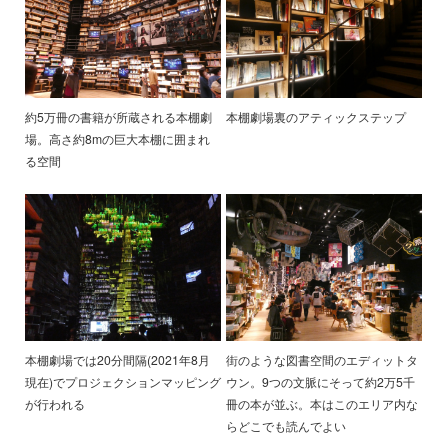
約5万冊の書籍が所蔵される本棚劇
本棚劇場裏のアティックステップ
場。高さ約8mの巨大本棚に囲まれ
る空間
本棚劇場では20分間隔(2021年8月
街のような図書空間のエディットタ
現在)でプロジェクションマッピング
ウン。9つの文脈にそって約2万5千
が行われる
冊の本が並ぶ。本はこのエリア内な
らどこでも読んでよい