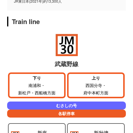
JR東日本(2021年)約13,300人
Train line
武蔵野線
下り
上り
南浦和・
西国分寺・
新松戸・西船橋方面
府中本町方面
むさしの号
各駅停車
新座
新秋津