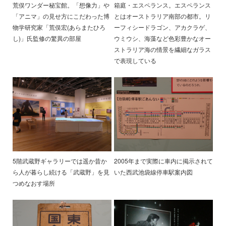
荒俣ワンダー秘宝館。「想像力」や
箱庭・エスペランス。エスペランス
「アニマ」の見せ方にこだわった博
とはオーストラリア南部の都市。リ
物学研究家「荒俣宏(あらまたひろ
ーフィシードラゴン、アカクラゲ、
し)」氏監修の驚異の部屋
ウミウシ、海藻など色彩豊かなオー
ストラリア海の情景を繊細なガラス
で表現している
5階武蔵野ギャラリーでは遥か昔か
2005年まで実際に車内に掲示されて
ら人が暮らし続ける「武蔵野」を見
いた西武池袋線停車駅案内図
つめなおす場所