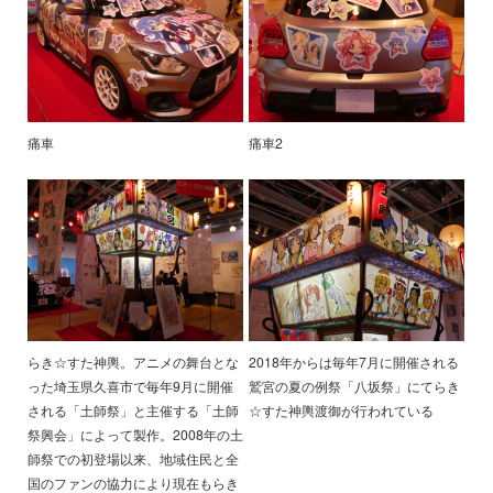
痛車
痛車2
らき☆すた神輿。アニメの舞台とな
2018年からは毎年7月に開催される
った埼玉県久喜市で毎年9月に開催
鷲宮の夏の例祭「八坂祭」にてらき
される「土師祭」と主催する「土師
☆すた神輿渡御が行われている
祭興会」によって製作。2008年の土
師祭での初登場以来、地域住民と全
国のファンの協力により現在もらき