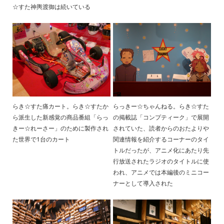
☆すた神輿渡御は続いている
らき☆すた痛カート。らき☆すたか
らっきー☆ちゃんねる。らき☆すた
ら派生した新感覚の商品番組「らっ
の掲載誌「コンプティーク」で展開
きー☆れーさー」のために製作され
されていた、読者からのおたよりや
た世界で1台のカート
関連情報を紹介するコーナーのタイ
トルだったが、アニメ化にあたり先
行放送されたラジオのタイトルに使
われ、アニメでは本編後のミニコー
ナーとして導入された