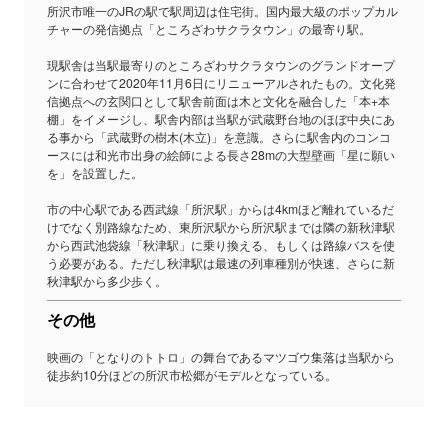
所沢市唯一のJRの駅で駅周辺は住宅街。国内最大級のポップカル
チャーの発信拠点「ところざわサクラタウン」の最寄り駅。
現駅舎は当駅最寄りのところざわサクラタウンのグランドオープ
ンに合わせて2020年11月6日にリニューアルされたもの。文化発
信拠点への玄関口として駅舎前面は木と文化を融合した「本+本
棚」をイメージし、駅舎内部は当駅が武蔵野台地のほぼ中央にあ
る事から「武蔵野の樹木(木立)」を意識。さらに駅舎内のコンコ
ースには和光市出身の絵師による長さ28mの大型壁画「星に願い
を」を設置した。
市の中心駅である西武線「所沢駅」からは4kmほど離れているだ
けでなく別路線なため、東所沢駅から所沢駅までは隣の新秋津駅
から西武池袋線「秋津駅」に乗り換える、もしくは路線バスを使
う必要がある。ただし秋津駅は最速の列車種別が快速、さらに新
秋津駅から多少歩く。
その他
映画の「となりのトトロ」の舞台であるマツゴウ集落は当駅から
徒歩約10分ほどの所沢市松郷がモデルとなっている。