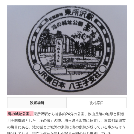
設置場所
改札窓口
滝の城址公園。
東所沢駅から徒歩約24分の公園。狭山丘陵の地形と柳瀬
川を防御線とした「滝の城」の跡。埼玉県所沢市に位置し、東京都清瀬市
の境目にある。滝の城とは城郭の東側に滝の痕跡が残っている事からそう
呼ばれており、現在は僅かな流れが残り公園の池を形成している。